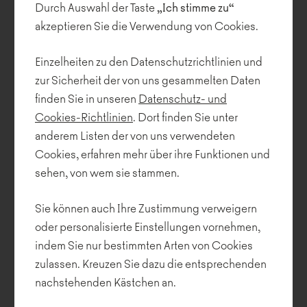
Durch Auswahl der Taste
„Ich stimme zu“
Wir freuen uns, ein weiteres Noti-Produkt vorzustellen: den
akzeptieren Sie die Verwendung von Cookies.
Banffy-Sitz. Das Design, inspiriert von einem Kinderspielzeug,
besteht aus mehreren, sich überlappenden Kreisen in
verschiedenen Größen....
Einzelheiten zu den Datenschutzrichtlinien und
zur Sicherheit der von uns gesammelten Daten
finden Sie in unseren
Datenschutz- und
Cookies-Richtlinien
. Dort finden Sie unter
anderem Listen der von uns verwendeten
Cookies, erfahren mehr über ihre Funktionen und
sehen, von wem sie stammen.
Sie können auch Ihre Zustimmung verweigern
oder personalisierte Einstellungen vornehmen,
indem Sie nur bestimmten Arten von Cookies
zulassen. Kreuzen Sie dazu die entsprechenden
nachstehenden Kästchen an.
Hug me - die neue Kollektion von Noti