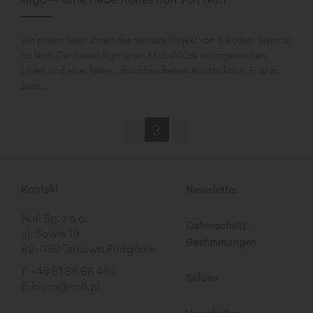
Wir präsentieren Ihnen das neueste Projekt von Nikodem Szpunar
für Noti. Der Sessel Algo ist ein Möbelstück mit organischen
Linien und einer feinen, durchbrochenen Konstruktion. Er ist in
zwei...
3
Kontakt
Newsletter
Noti Sp. z o.o.
Datenschutz-
ul. Sowia 19
Bestimmungen
62-080 Tarnowo Podgórne
T:
+48 61 89 66 480
Salons
E:
biuro@noti.pl
Vorschriften