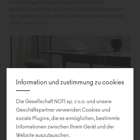
Die diesjährige Pflichtabstimmung brachte Noti drei
Auszeichnungen! Prämiert wurden die Hug me Kollektion, die
Algo Kollektion und die Banffy Kollektion, worüber wir uns sehr
freuen. must have ist...
Information und zustimmung zu cookies
Die Gesellschaft NOTI sp. z o.o. und unsere
Geschäftspartner verwenden Cookies und
soziale Plugins, die es ermöglichen, bestimmte
Banffy – die neuer Sitz von Noti
Informationen zwischen Ihrem Gerät und der
Website auszutauschen.