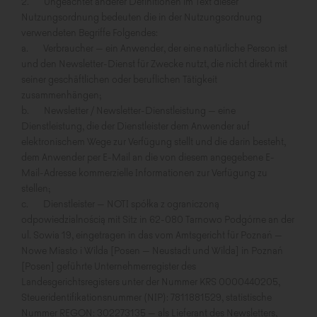
2. Ungeachtet anderer Definitionen im Text dieser
Nutzungsordnung bedeuten die in der Nutzungsordnung
verwendeten Begriffe Folgendes:
a. Verbraucher – ein Anwender, der eine natürliche Person ist
und den Newsletter-Dienst für Zwecke nutzt, die nicht direkt mit
seiner geschäftlichen oder beruflichen Tätigkeit
zusammenhängen;
b. Newsletter / Newsletter-Dienstleistung – eine
Dienstleistung, die der Dienstleister dem Anwender auf
elektronischem Wege zur Verfügung stellt und die darin besteht,
dem Anwender per E-Mail an die von diesem angegebene E-
Mail-Adresse kommerzielle Informationen zur Verfügung zu
stellen;
c. Dienstleister – NOTI spółka z ograniczoną
odpowiedzialnością mit Sitz in 62-080 Tarnowo Podgórne an der
ul. Sowia 19, eingetragen in das vom Amtsgericht für Poznań –
Nowe Miasto i Wilda [Posen – Neustadt und Wilda] in Poznań
[Posen] geführte Unternehmerregister des
Landesgerichtsregisters unter der Nummer KRS 0000440205,
Steueridentifikationsnummer (NIP): 7811881529, statistische
Nummer REGON: 302273135 – als Lieferant des Newsletters,