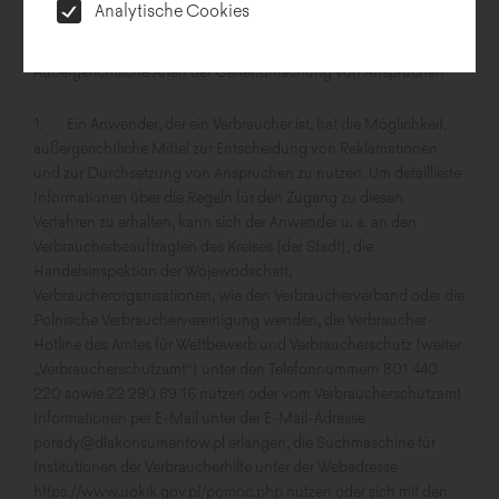
Analytische Cookies
§ 4
Außergerichtliche Arten der Geltendmachung von Ansprüchen
1. Ein Anwender, der ein Verbraucher ist, hat die Möglichkeit,
außergerichtliche Mittel zur Entscheidung von Reklamationen
und zur Durchsetzung von Ansprüchen zu nutzen. Um detaillierte
Informationen über die Regeln für den Zugang zu diesen
Verfahren zu erhalten, kann sich der Anwender u. a. an den
Verbraucherbeauftragten des Kreises (der Stadt), die
Handelsinspektion der Wojewodschaft,
Verbraucherorganisationen, wie den Verbraucherverband oder die
Polnische Verbrauchervereinigung wenden, die Verbraucher-
Hotline des Amtes für Wettbewerb und Verbraucherschutz (weiter
„Verbraucherschutzamt“) unter den Telefonnummern 801 440
220 sowie 22 290 89 16 nutzen oder vom Verbraucherschutzamt
Informationen per E-Mail unter der E-Mail-Adresse
porady@dlakonsumentow.pl erlangen, die Suchmaschine für
Institutionen der Verbraucherhilfe unter der Webadresse
https://www.uokik.gov.pl/pomoc.php nutzen oder sich mit den