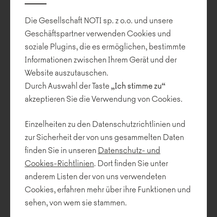
des Newsletters zusammenarbeiten zu können:
a. Zugang zu einem Gerät, das die Ansicht von Websites
Die Gesellschaft NOTI sp. z o.o. und unsere
ermöglicht;
Geschäftspartner verwenden Cookies und
b. aktiver Zugang zum Internet (Internetverbindung);
soziale Plugins, die es ermöglichen, bestimmte
c. beliebiger Web-Browser, der auf die neueste Version
aktualisiert wurde, ohne irgendwelche Add-ons, die die Funktion
Informationen zwischen Ihrem Gerät und der
des Browsers ändern;
Website auszutauschen.
d. JavaScript und Cookies-Technologie;
Durch Auswahl der Taste
„Ich stimme zu“
e. Akzeptierung von Cookies des Dienstleisters, die für die
akzeptieren Sie die Verwendung von Cookies.
Nutzung des Newsletters unbedingt notwendig sind;
f. aktiver E-Mail-Account.
3. Der Dienstleister erklärt und der Anwender nimmt zur
Einzelheiten zu den Datenschutzrichtlinien und
Kenntnis, dass es dem Anwender verboten ist, im Rahmen der
zur Sicherheit der von uns gesammelten Daten
Nutzung des Newsletters illegale Inhalte zu liefern, insbesondere
finden Sie in unseren
Datenschutz- und
Inhalte, die die Persönlichkeitsrechte Dritter verletzen, unwahr
Cookies-Richtlinien
. Dort finden Sie unter
sind, vulgär sind, gegen die guten Sitten verstoßen, gegen die
Regeln des gesellschaftlichen Umgangs verstoßen, irreführend
anderem Listen der von uns verwendeten
sind oder den Dienstleister oder Dritte schädigen können.
Cookies, erfahren mehr über ihre Funktionen und
4. Der Anwender ist berechtigt, eine Reklamation in Bezug auf
sehen, von wem sie stammen.
den Newsletter einzureichen. Das Reklamationsverfahren läuft
folgendermaßen ab: