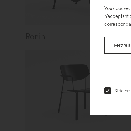
Vous pouvez 
n'acceptant 
corresponda
Ronin
Mettre à
Strictem