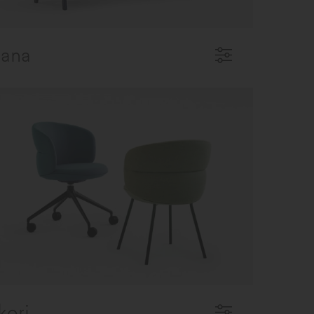
ana
kori