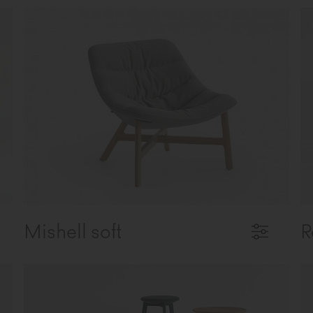
Mishell soft
R