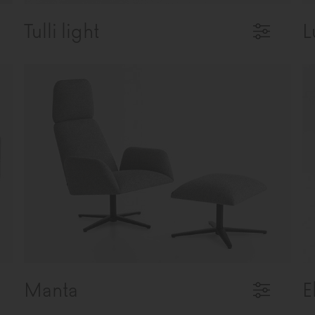
Tulli light
L
Manta
E