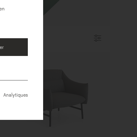
 en
ug me
er
Analytiques