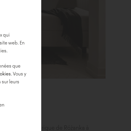
x qui
site web. En
ies.
données que
ookies
. Vous y
 sur leurs
 en
 le moulin historique de Różanka à