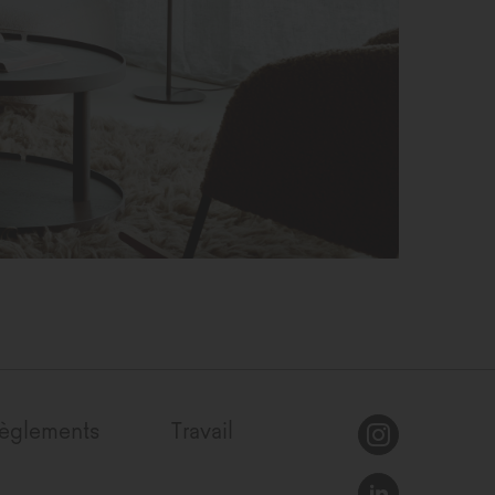
èglements
Travail