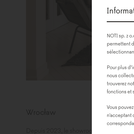
Informa
NOTI sp. z o.
permettent d
sélectionnan
Pour plus d’i
nous collecto
trouverez not
fonctions et 
Vous pouvez 
Wrocław
n'acceptant 
corresponda
Depuis 2023, le showroom de Noti & Balma