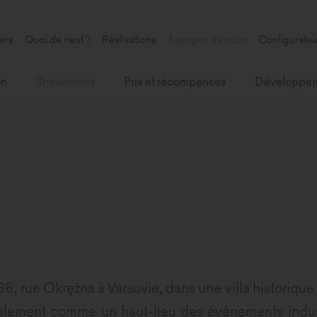
ers
Quoi de neuf ?
Réalisations
À propos de nous
Configurateu
on
Showrooms
Prix et récompenses
Développem
6, rue Okrężna à Varsovie, dans une villa historique 
galement comme un haut-lieu des événements indust