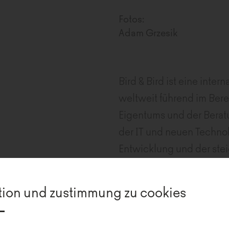
Fotos:
Adam Grzesik
Bird & Bird ist eine inter
weltweit führend im Bere
Eigentums und der Beratu
der IT und neuen Technol
Entwicklung und der stei
notwendig, die Adresse 
Wahl fiel auf das Bürogeb
tion und zustimmung zu cookies
durch eine hervorragend
Nähe zum Bahnhof, zur U