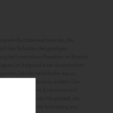
nationale Rechtsanwaltskanzlei, die
ich des Schutzes des geistigen
ng bei innovativen Projekten im Bereich
ogien ist. Aufgrund einer dynamischen
genden Zahl der Mitarbeiter war es
des Warschauer Büros zu ändern. Die
äude Central Point. Es zeichnet sich
e Lage im Herzen der Hauptstadt, die
-Bahn und eine gute Anbindung aus.