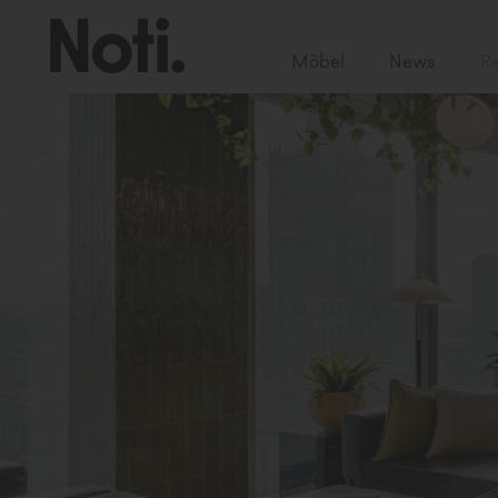
Möbel
News
Re