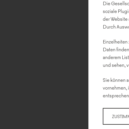
Die Gesellsc
soziale Plug
der Website
Durch Auswa
Einzelheiten
Daten finden
anderem List
und sehen, 
Sie können a
vornehmen, i
entsprechen
ZUSTIM