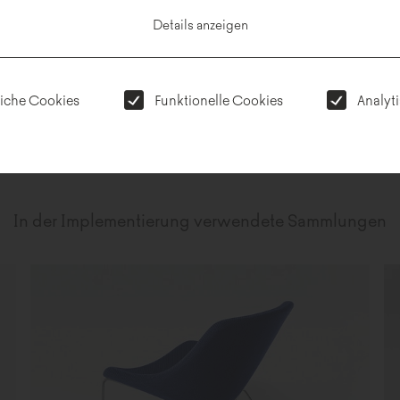
Manta, Mishell soft oder 
Details anzeigen
Realisierung: 2024
liche Cookies
Funktionelle Cookies
Analyt
Projekt:
Workplace
Fotos:
Adam Grzesik
In der Implementierung verwendete Sammlungen