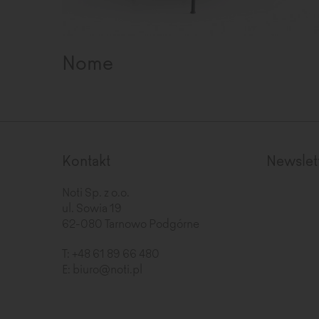
Nome
Kontakt
Newslet
Noti Sp. z o.o.
ul. Sowia 19
62-080 Tarnowo Podgórne
T:
+48 61 89 66 480
E:
biuro@noti.pl