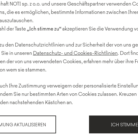
haft NOTI sp. z o.o. und unsere Geschäftspartner verwenden C
Die Büros von Bird & Bir
ins, die es ermöglichen, bestimmte Informationen zwischen Ihr
Quadratmetern. Sie behe
 auszutauschen.
hl der Taste
„Ich stimme zu“
akzeptieren Sie die Verwendung v
Pausenräume und einen 
die Arbeitskultur und de
 zu den Datenschutzrichtlinien und zur Sicherheit der von uns 
Forschungs- und Designst
 Sie in unseren
Datenschutz- und Cookies-Richtlinien
. Dort fi
Entwicklung moderner Arb
en der von uns verwendeten Cookies, erfahren mehr über ihre 
von wem sie stammen.
In den Innenräumen verw
uch Ihre Zustimmung verweigern oder personalisierte Einstell
Kanzlei in einen freundl
ndem Sie nur bestimmten Arten von Cookies zulassen. Kreuzen 
mit einem beeindruckend
den nachstehenden Kästchen an.
Weiß-, Grau- und Beiget
MUNG AKTUALISIEREN
ICH STIMME
und Grüntönen zu einem ä
gemeinsam mit Noti-Möbe