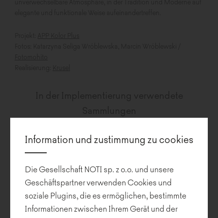
unverwechselbare Atmosphäre, in der Tradition und Moderne auf
elegante und funktionale Weise aufeinandertreffen.
Projekt:
APP Kolor Plus
Fotos: Katarzyna Seliga Wróblewska, Marcin Wróblewski /
Fotomohito
Realisierung:
Krusel
In der Implementierung verwendete
Sammlungen
Information und zustimmung zu cookies
Die Gesellschaft NOTI sp. z o.o. und unsere
Geschäftspartner verwenden Cookies und
soziale Plugins, die es ermöglichen, bestimmte
Informationen zwischen Ihrem Gerät und der